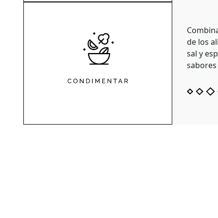
Combinar
de los a
sal y es
sabores 