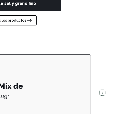
e sal y grano fino
s los productos
Mix de
10gr