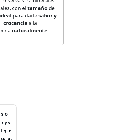
 conserva sus minerales
ales, con el
tamaño
de
ideal
para darle
sabor y
crocancia
a la
mida
naturalmente
ESO
 tipo,
al que
eso el