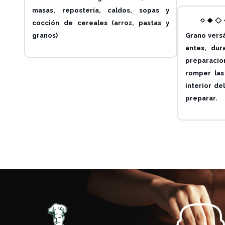
masas, repostería, caldos, sopas y
cocción de cereales (arroz, pastas y
Grano versá
granos)
antes, dur
preparaci
romper las 
interior de
preparar.