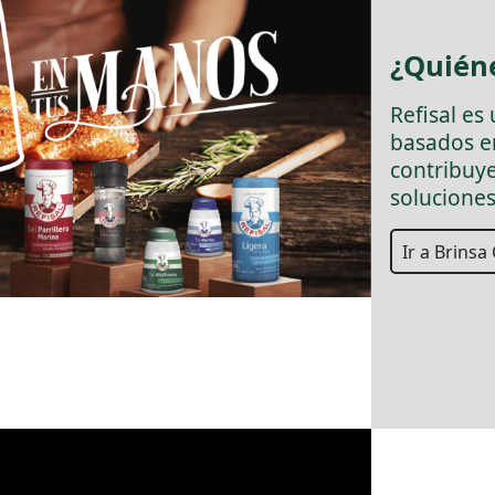
¿Quién
Refisal es
basados en
contribuye
soluciones
Ir a Brins