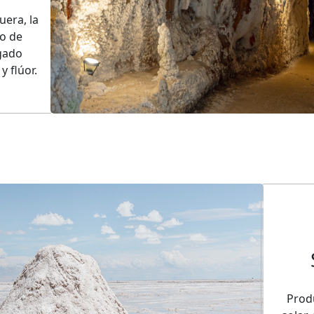
uera, la
o de
ugado
y flúor.
Prod