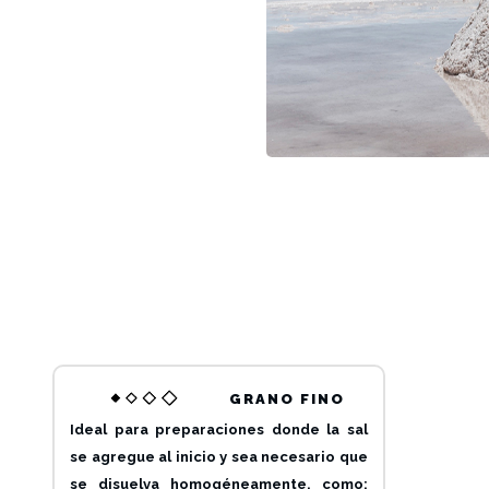
GRANO FINO
Ideal para preparaciones donde la sal
se agregue al inicio y sea necesario que
se disuelva homogéneamente, como: